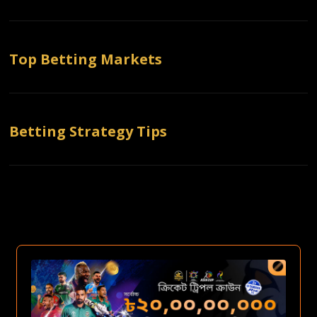
Top Betting Markets
Betting Strategy Tips