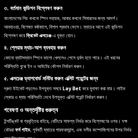
৩. বর্তমান কন্ডিশন বিশ্লেষণ করুন
বাংলাদেশের পিচ কখনো স্পিন সহায়ক, আবার কখনো সিমারদের জন্য আদর্শ।
আবহাওয়া, বিশেষত বর্ষাকালে, বিশাল প্রভাব ফেলে। ম্যাচের আগে এই কন্ডিশন
বিশ্লেষণ করে
ক্রিকেট এক্সচেঞ্জ
-এ যুক্ত হোন।
৪. প্লেয়ার ম্যাচ-আপ ব্যবহার করুন
কোনো ব্যাটসম্যান স্পিনে ভালো খেললেও পেসে দুর্বল হতে পারে। এই ধরনের
পরিস্থিতি বুঝে ইন ও আউটের কৌশল নির্ধারণ করুন।
৫. এক্সচেঞ্জ ড্যাশবোর্ড মনিটর করুন এক্সিট পয়েন্টের জন্য
দ্রুত উইকেট পড়লেও উপযুক্ত সময়ে
Lay Bet
করে মুনাফা করা যায়। লাইভ
স্কোর ও ম্যাচ পরিস্থিতি দেখে উপযুক্ত এক্সিট পয়েন্ট নির্ধারণ করুন।
গবেষণা ও অন্তর্দৃষ্টির গুরুত্ব
ইন্সটিঙ্কট বা প্রবৃত্তির বাইরে, বেটিংয়ে সাফল্য নির্ভর করে বিশ্লেষণের ওপর। দক্ষ
বেটররা
ফর্ম গাইড
, পূর্ববর্তী ম্যাচের পারফরম্যান্স, এবং দলীয় কম্পোজিশনের উপর নির্ভর