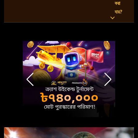
করা
যায়?