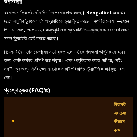
উপসংহার
বাংলাদেশে ক্রিকেট বেটিং দিন দিন প্রসার লাভ করছে।
Bengalbet
এবং এর
মতো আধুনিক টুলগুলো এই অগ্রগতিকে ত্বরান্বিত করছে। স্থানীয় কৌশল—যেমন
পিচ বিশ্লেষণ, খেলোয়াড়ের অন্তর্দৃষ্টি এবং ম্যাচ টাইমিং—ব্যবহার করে বেটররা একটি
সফল স্ট্র্যাটেজি তৈরি করতে পারছে।
রিয়েল-টাইম মার্কেট রেসপন্সের সাথে যুক্ত হলে এই কৌশলগুলো আধুনিক বেটরদের
জন্য একটি কার্যকর রেসিপি হয়ে দাঁড়ায়। এসব প্রযুক্তিকে কাজে লাগিয়ে, বেটিং
একটিমাত্র ভাগ্য নির্ভর খেলা না থেকে একটি পরিকল্পিত স্ট্র্যাটেজিক কার্যক্রমে রূপ
নেয়।
প্রশ্নোত্তর (FAQ’s)
ক্রিকেট
এক্সচেঞ্জ
কীভাবে
কাজ