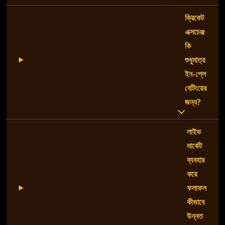
ক্রিকেট
এক্সচেঞ্জ
কি
শুধুমাত্র
ইন-প্লে
বেটিংয়ের
জন্য?
লাইভ
মার্কেট
ব্যবহার
করে
ফলাফল
কীভাবে
উন্নত