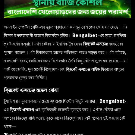
অনলাইন স্পোর্টস বেটিং-এর দ্রুত প্রসারে এক নতুন রোমাঞ্চের জোয়ার এসেছে। এর
বিশেষ উপকারভোগী হচ্ছেন ক্রিকেটপ্রেমীরা।
Bengalbet
-এর মতো জনপ্রিয়
প্ল্যাটফর্মের কল্যাণে এখন বেটররা ডাইনামিক টুল যেমন
ক্রিকেট এক্সচেঞ্জ
ব্যবহারের
সুযোগ পাচ্ছেন। এই ফিচারগুলো তাদের অভিজ্ঞতা আরও সমৃদ্ধ করে। এই গাইডে,
বাংলাদেশি ব্যবহারকারীদের জন্য বিশেষভাবে তৈরি কিছু কৌশল তুলে ধরা হয়েছে—যা
স্মার্ট ওয়েজারিং, মূল মার্কেট বিশ্লেষণ এবং
ক্রিকেট এক্সচেঞ্জ লাইভ
ফিচারের বাস্তব
প্রভাবকে কেন্দ্র করে নির্মিত।
ক্রিকেট এক্সচেঞ্জ মডেল বোঝা
ট্র্যাডিশনাল বুকমেকারদের চেয়ে এক্সচেঞ্জ সিস্টেম কিছুটা আলাদা।
Bengalbet
-
এর
ক্রিকেট এক্সচেঞ্জ
এই ব্যতিক্রমী মডেলটি ব্যবহার করে। এখানে বেটররা একে
অপরের বিরুদ্ধে বাজি ধরেন, বুকমেকারের বিরুদ্ধে নয়। এই মডেলে দুই ধরনের বেট
থাকে—
‘Back’
(যে ফলাফল ঘটবে বলে ধরে নেওয়া হয়) এবং