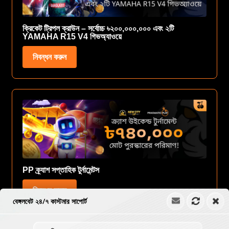
ক্রিকেট ট্রিপল ক্রাউন – সর্বোচ্চ ৳২০০,০০০,০০০ এবং ২টি
YAMAHA R15 V4 গিভঅ্যাওয়ে
নিবন্ধন করুন
PP ক্র্যাশ সপ্তাহিক টুর্নামেন্টস
নিবন্ধন করুন
বেঙ্গলবেট ২৪/৭ কাস্টমার সাপোর্ট