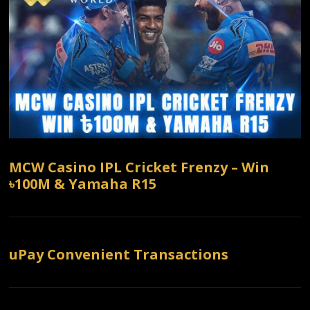
MCW Casino IPL Cricket Frenzy – Win
৳100M & Yamaha R15
uPay Convenient Transactions