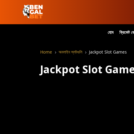
হোম
ক্রিকেট বে
Home
অনলাইন স্লটগুলি
Jackpot Slot Games
5
5
Jackpot Slot Gam