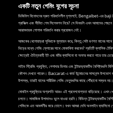
একটি নতুন গেমিং যুগের সূচনা
ডিজিটাল বিনোদনের দ্রুত পরিবর্তনশীল দৃশ্যপটে, Bengalbet-এর baji l
গ্রাফিক্স এবং সীমিত গেম সিলেকশন নিয়ে? সে দিনগুলি এখন আমাদের পেছনে
আরামদায়ক পোশাক পরিবর্তন করার প্রয়োজন নেই।
আজকের খেলোয়াড়রা সুবিধাকে মূল্যায়ন করে, কিন্তু সেটা গুণগত মানের সাথে 
ভিড়ের মধ্যে গেমিং ফ্লোরের সাথে মোকাবিলা করবেন? প্রতিটি ক্লাসিক টেবিল
ক্ষেত্রেই ঐতিহ্যবাহী ইট এবং মর্টার ক্যাসিনো যা অফার করতে পারে তার চ
লাইভ স্ট্রিমিং প্রযুক্তি, পেশাদার ডিলার এবং ইন্টারঅ্যাকটিভ বৈশিষ্ট্যগ
কৌশল দেখতে পারেন। Baccarat-এ কার্ড উন্মোচনের সাসপেন্স উপভোগ করতে
উপলব্ধ, তারাই যাদের শারীরিক গেমিং ভেন্যুগুলির কাছে পৌঁছানো সম্ভব নয়
মোবাইল প্রযুক্তির অগ্রগতি আরও এই প্রবেশযোগ্যতা বাড়িয়েছে। এখন খে
চলতে। সামাজিক উপাদানও ভুলে যাওয়া হয়নি। বিভিন্ন ইন্টারঅ্যাকটিভ বৈশিষ
গেমিংকে এত আকর্ষণীয় করে তোলে। যখন আমরা দেখি অনলাইন ক্যাসিনো গেমি