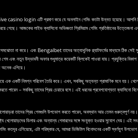
ive casino login এটি প্রমাণ করে যে অনলাইন গেমিং কতটা উন্নত হয়েছে। আপনি কি মনে
 রয়ে গেছে। আজকের লাইভ ক্যাসিনো অভিজ্ঞতা প্রিমিয়াম গেমিং প্রতিষ্ঠানের উত্তেজনা
সমঝোতা না করে। এবং Bengalbet তাদের অত্যাধুনিক প্ল্যাটফর্মের মাধ্যমে ঠিক সেই সুবিধ
 গেম এবং নতুন উদ্ভাবনী অফার শুধুমাত্র কয়েকটি ক্লিকেই পাওয়া যায়। প্রযুক্তির বিকাশ অ
েয়ে অনেক এগিয়ে।
ুলি মিলিয়ে এক একটি নিমগ্ন পরিবেশ তৈরি করে। এখন, সবকিছু অত্যন্ত প্রামাণিক মনে হয়। খেল
 পারেন – সবকিছু তাদের প্রিয় চেয়ারে বসে। এই ধরনের প্রবেশযোগ্যতা ক্যাসিনো বিনো
।
লোয়াড়রা তাদের প্রিয় গেমগুলি উপভোগ করতে পারেন, অবস্থান আর তেমন গুরুত্বপূর্ণ ন
্ট্য খেলোয়াড়দের ডিলার এবং অন্যান্য গেমারদের সঙ্গে সংযুক্ত হওয়ার সুযোগ দেয়। এই সব
ং কতদূর এগিয়েছে, এটা পরিষ্কার যে, আমরা ডিজিটাল বিনোদনের একটি স্বর্ণযুগ উপভোগ 