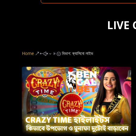
LIVE C
Home
বিভাগ: ক্যাসিনো লাইভ
&#x39;