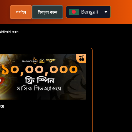
Bengali
লগ ইন
নিবন্ধন করুন
োগাযোগ করুন
য়ে